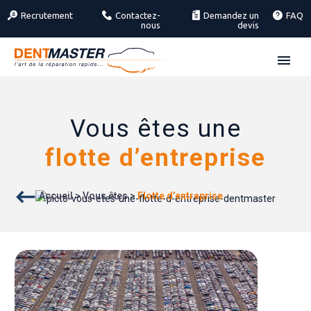
Recrutement
Contactez-
Demandez un
FAQ
nous
devis
Vous êtes une
flotte d’entreprise
Accueil
>
Vous êtes
>
Flotte d’entreprise