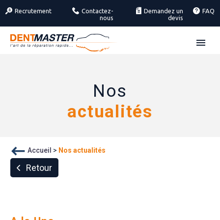
Recrutement
Contactez-
Demandez un
FAQ
nous
devis
Nos
actualités
Accueil
>
Nos actualités
Retour