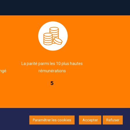
La parité parmi les 10 plus hautes
ongé
rémunérations
5
Réalisation :
EcloLINK
|
Mentions légales
|
CGV
Paramétrer les cookies
Accepter
Refuser