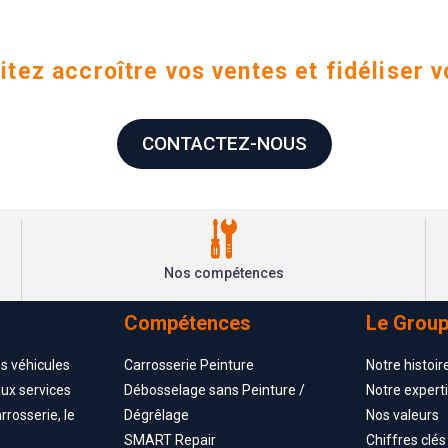
tez accroître vos ventes et fidéliser v
CONTACTEZ-NOUS
Nos compétences
Compétences
Le Grou
es véhicules
Carrosserie Peinture
Notre histoir
aux services
Débosselage sans Peinture /
Notre expert
rrosserie, le
Dégrêlage
Nos valeurs
SMART Repair
Chiffres clés