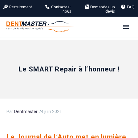
Recrutement
Contactez-
Demandez un
FAQ
nous
devis
Le SMART Repair à l’honneur !
Par
Dentmaster
24 juin 2021
Le Journal de l’Auto met en lumière